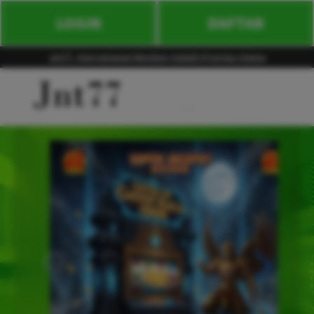
LOGIN
DAFTAR
Jnt77 - Kenyamanan Member Adalah Prioritas Utama