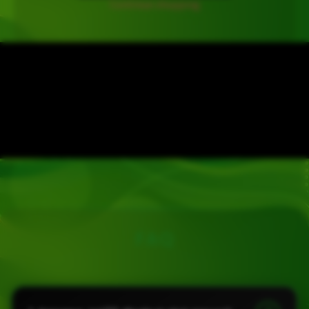
Continue shopping
Jnt77 nikmati pengalaman bermain praktis navigasi
jelas kontrol nyaman menghadirkan keseruan harian
bagi pengguna Jnt77.
Show More →
FAQ