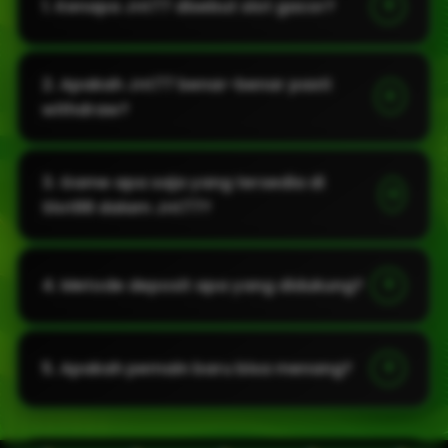
1. Kenapa Jnt77 disebut slot gacor?
Karena banyak pemain mendapatkan free
2. Apakah Jnt77 benar-benar pasti
spin, scatter mudah, hingga maxwin berkat
withdraw?
RTP tinggi dan server cepat yang digunakan
Jnt77.
Ya. Jnt77 terkenal dengan proses withdraw
3. Game apa saja yang tersedia di
yang cepat dan pasti cair, tanpa alasan yang
Slot88 dalam Jnt77?
mempersulit pemain.
Mahjong Ways, Gates of Olympus, Starlight
4. Metode deposit apa yang didukung?
Princess, Aztec Gems, Sweet Bonanza, dan
ratusan game slot resmi lainnya.
Deposit tersedia via Dana, QRIS, OVO, Pulsa,
5. Apakah pemain baru bisa menang?
dan bank lokal dengan proses cepat.
Bisa. Dengan memilih jam tepat dan game